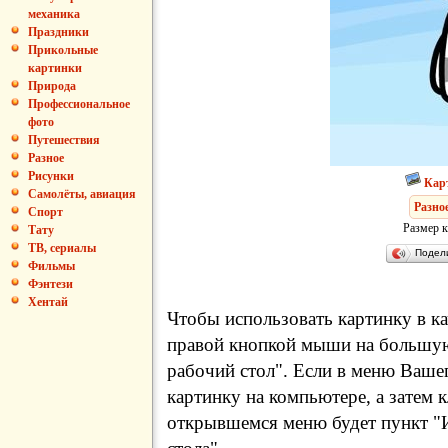
механика
Праздники
Прикольные
картинки
Природа
Профессиональное
фото
Путешествия
Разное
Рисунки
Кар
Самолёты, авиация
Разно
Спорт
Размер к
Тату
ТВ, сериалы
Подел
Фильмы
Фэнтези
Хентай
Чтобы использовать картинку в ка
правой кнопкой мыши на большую
рабочий стол". Если в меню Вашег
картинку на компьютере, а затем 
открывшемся меню будет пункт "И