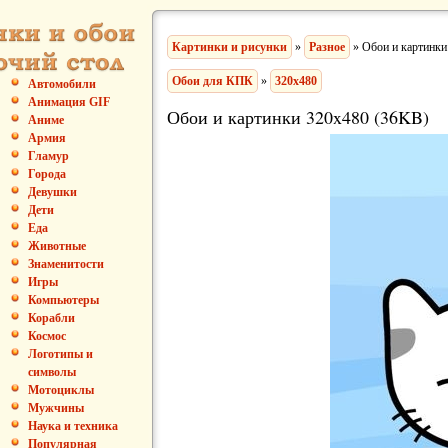
Картинки и рисунки
»
Разное
» Обои и картинки
Обои для КПК
»
320x480
Автомобили
Анимация GIF
Обои и картинки 320x480 (36KB)
Аниме
Армия
Гламур
Города
Девушки
Дети
Еда
Животные
Знаменитости
Игры
Компьютеры
Корабли
Космос
Логотипы и
символы
Мотоциклы
Мужчины
Наука и техника
Популярная