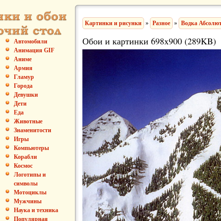
Картинки и рисунки
»
Разное
»
Водка Абсолю
Обои и картинки 698x900 (289KB)
Автомобили
Анимация GIF
Аниме
Армия
Гламур
Города
Девушки
Дети
Еда
Животные
Знаменитости
Игры
Компьютеры
Корабли
Космос
Логотипы и
символы
Мотоциклы
Мужчины
Наука и техника
Популярная