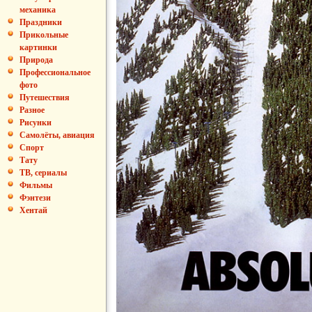
механика
Праздники
Прикольные
картинки
Природа
Профессиональное
фото
Путешествия
Разное
Рисунки
Самолёты, авиация
Спорт
Тату
ТВ, сериалы
Фильмы
Фэнтези
Хентай