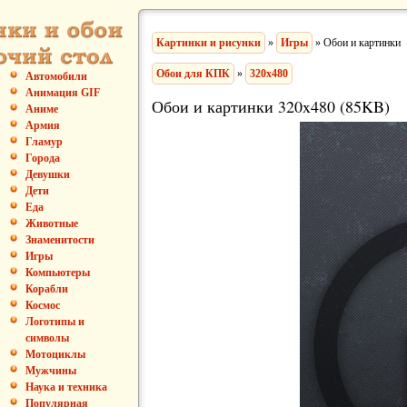
Картинки и рисунки
»
Игры
» Обои и картинки
Обои для КПК
»
320x480
Автомобили
Анимация GIF
Обои и картинки 320x480 (85KB)
Аниме
Армия
Гламур
Города
Девушки
Дети
Еда
Животные
Знаменитости
Игры
Компьютеры
Корабли
Космос
Логотипы и
символы
Мотоциклы
Мужчины
Наука и техника
Популярная