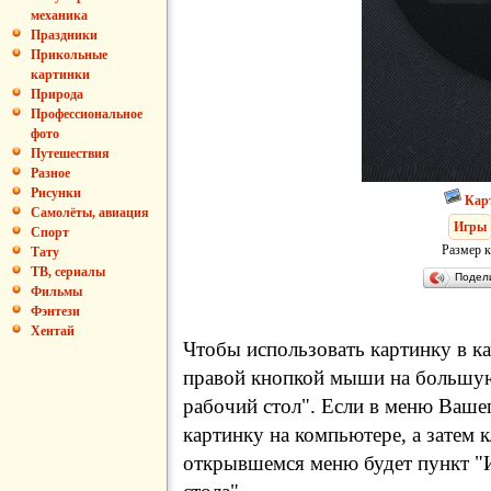
механика
Праздники
Прикольные
картинки
Природа
Профессиональное
фото
Путешествия
Разное
Рисунки
Кар
Самолёты, авиация
Игры
Спорт
Размер к
Тату
ТВ, сериалы
Подел
Фильмы
Фэнтези
Хентай
Чтобы использовать картинку в ка
правой кнопкой мыши на большую
рабочий стол". Если в меню Вашег
картинку на компьютере, а затем 
открывшемся меню будет пункт "И