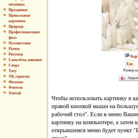
механика
Праздники
Прикольные
картинки
Природа
Профессиональное
фото
Путешествия
Разное
Рисунки
Кар
Самолёты, авиация
Еда
Спорт
Размер к
Тату
ТВ, сериалы
Подел
Фильмы
Фэнтези
Хентай
Чтобы использовать картинку в ка
правой кнопкой мыши на большую
рабочий стол". Если в меню Вашег
картинку на компьютере, а затем 
открывшемся меню будет пункт "И