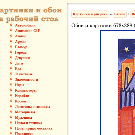
Картинки и рисунки
»
Разное
»
В
Обои и картинки 678x889 
Автомобили
Анимация GIF
Аниме
Армия
Гламур
Города
Девушки
Дети
Еда
Животные
Знаменитости
Игры
Компьютеры
Корабли
Космос
Логотипы и символы
Мотоциклы
Мужчины
Наука и техника
Популярная механика
Праздники