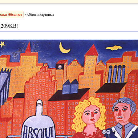
одка Абсолют
» Обои и картинки
(209KB)