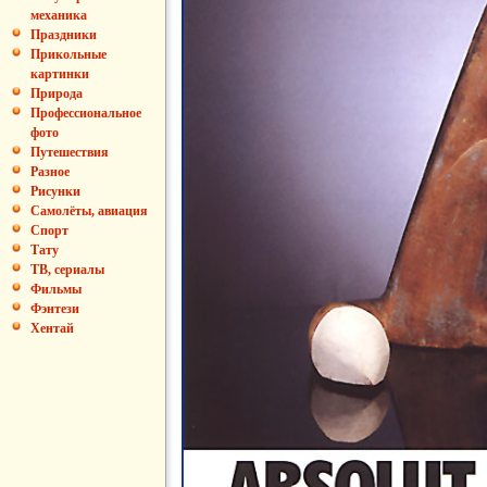
механика
Праздники
Прикольные
картинки
Природа
Профессиональное
фото
Путешествия
Разное
Рисунки
Самолёты, авиация
Спорт
Тату
ТВ, сериалы
Фильмы
Фэнтези
Хентай