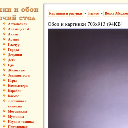
Картинки и рисунки
»
Разное
»
Водка Абсолю
Обои и картинки 703x913 (94KB)
Автомобили
Анимация GIF
Аниме
Армия
Гламур
Города
Девушки
Дети
Еда
Животные
Знаменитости
Игры
Компьютеры
Корабли
Космос
Логотипы и
символы
Мотоциклы
Мужчины
Наука и техника
Популярная