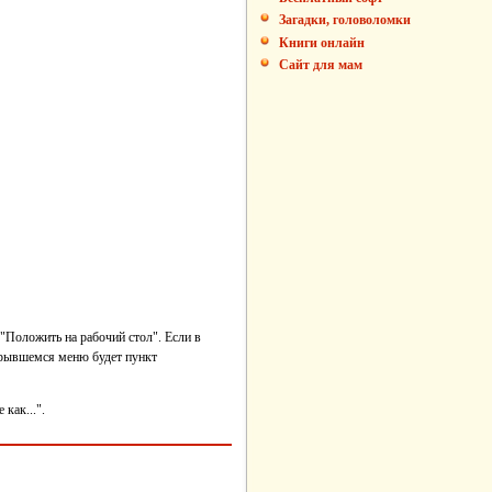
Загадки, головоломки
Книги онлайн
Сайт для мам
"Положить на рабочий стол". Если в
ткрывшемся меню будет пункт
как...".