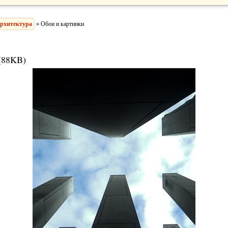
рхитектура
» Обои и картинки
(88KB)