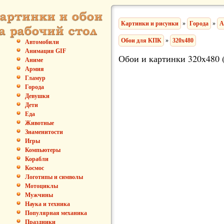
Картинки и рисунки
»
Города
»
А
Обои для КПК
»
320x480
Автомобили
Анимация GIF
Обои и картинки 320x480 
Аниме
Армия
Гламур
Города
Девушки
Дети
Еда
Животные
Знаменитости
Игры
Компьютеры
Корабли
Космос
Логотипы и символы
Мотоциклы
Мужчины
Наука и техника
Популярная механика
Праздники