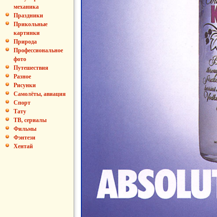
механика
Праздники
Прикольные
картинки
Природа
Профессиональное
фото
Путешествия
Разное
Рисунки
Самолёты, авиация
Спорт
Тату
ТВ, сериалы
Фильмы
Фэнтези
Хентай