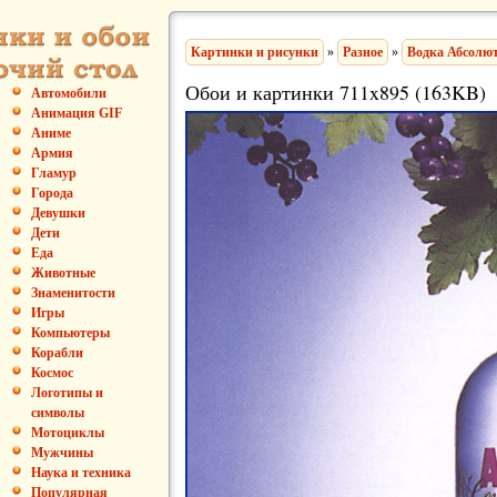
Картинки и рисунки
»
Разное
»
Водка Абсолю
Обои и картинки 711x895 (163KB)
Автомобили
Анимация GIF
Аниме
Армия
Гламур
Города
Девушки
Дети
Еда
Животные
Знаменитости
Игры
Компьютеры
Корабли
Космос
Логотипы и
символы
Мотоциклы
Мужчины
Наука и техника
Популярная