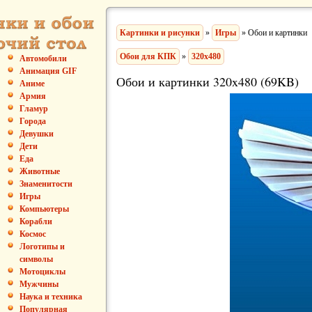
Картинки и рисунки
»
Игры
» Обои и картинки
Обои для КПК
»
320x480
Автомобили
Анимация GIF
Обои и картинки 320x480 (69KB)
Аниме
Армия
Гламур
Города
Девушки
Дети
Еда
Животные
Знаменитости
Игры
Компьютеры
Корабли
Космос
Логотипы и
символы
Мотоциклы
Мужчины
Наука и техника
Популярная