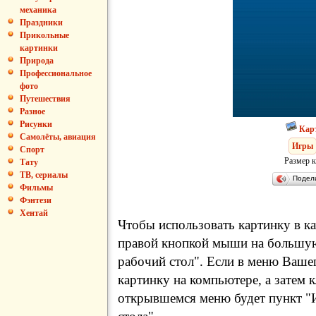
механика
Праздники
Прикольные
картинки
Природа
Профессиональное
фото
Путешествия
Разное
Рисунки
Кар
Самолёты, авиация
Игры
Спорт
Размер к
Тату
ТВ, сериалы
Подел
Фильмы
Фэнтези
Хентай
Чтобы использовать картинку в ка
правой кнопкой мыши на большую
рабочий стол". Если в меню Вашег
картинку на компьютере, а затем 
открывшемся меню будет пункт "И