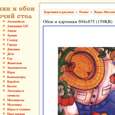
Картинки и рисунки
»
Разное
»
Водка Абсолю
Обои и картинки 694x875 (159KB)
Автомобили
Анимация GIF
Аниме
Армия
Гламур
Города
Девушки
Дети
Еда
Животные
Знаменитости
Игры
Компьютеры
Корабли
Космос
Логотипы и
символы
Мотоциклы
Мужчины
Наука и техника
Популярная