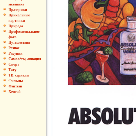
механика
Праздники
Прикольные
картинки
Природа
Профессиональное
фото
Путешествия
Разное
Рисунки
Самолёты, авиация
Спорт
Тату
ТВ, сериалы
Фильмы
Фэнтези
Хентай