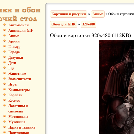
Картинки и рисунки
»
Аниме
» Обои и картинки
Обои для КПК
»
320x480
Автомобили
Анимация GIF
Обои и картинки 320x480 (112KB)
Аниме
Армия
Гламур
Города
Девушки
Дети
Еда
Животные
Знаменитости
Игры
Компьютеры
Корабли
Космос
Логотипы и
символы
Мотоциклы
Мужчины
Наука и техника
Популярная