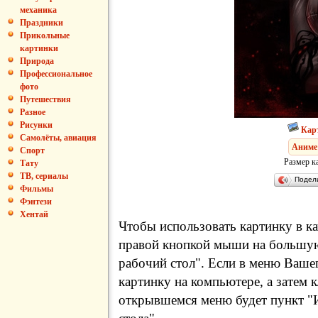
механика
Праздники
Прикольные
картинки
Природа
Профессиональное
фото
Путешествия
Разное
Рисунки
Кар
Самолёты, авиация
Аниме
Спорт
Размер к
Тату
ТВ, сериалы
Подел
Фильмы
Фэнтези
Хентай
Чтобы использовать картинку в ка
правой кнопкой мыши на большую
рабочий стол". Если в меню Вашег
картинку на компьютере, а затем 
открывшемся меню будет пункт "И