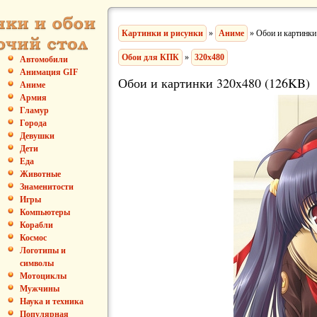
Картинки и рисунки
»
Аниме
» Обои и картинки
Обои для КПК
»
320x480
Автомобили
Анимация GIF
Обои и картинки 320x480 (126KB)
Аниме
Армия
Гламур
Города
Девушки
Дети
Еда
Животные
Знаменитости
Игры
Компьютеры
Корабли
Космос
Логотипы и
символы
Мотоциклы
Мужчины
Наука и техника
Популярная