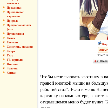
механика
Праздники
Прикольные
картинки
Природа
Профессиональное
фото
Путешествия
Разное
Рисунки
Кар
Самолёты, авиация
Аниме
Спорт
Размер к
Тату
ТВ, сериалы
Подел
Фильмы
Фэнтези
Хентай
Чтобы использовать картинку в ка
правой кнопкой мыши на большую
рабочий стол". Если в меню Вашег
картинку на компьютере, а затем 
открывшемся меню будет пункт "И