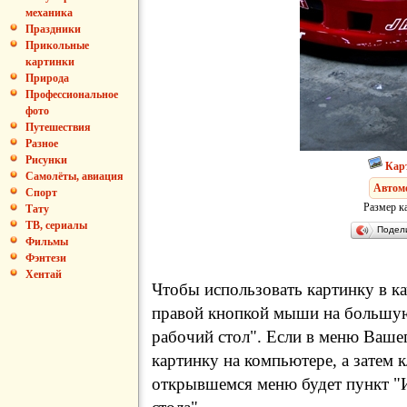
механика
Праздники
Прикольные
картинки
Природа
Профессиональное
фото
Путешествия
Разное
Рисунки
Кар
Самолёты, авиация
Автом
Спорт
Размер к
Тату
ТВ, сериалы
Подел
Фильмы
Фэнтези
Хентай
Чтобы использовать картинку в ка
правой кнопкой мыши на большую
рабочий стол". Если в меню Вашег
картинку на компьютере, а затем 
открывшемся меню будет пункт "И