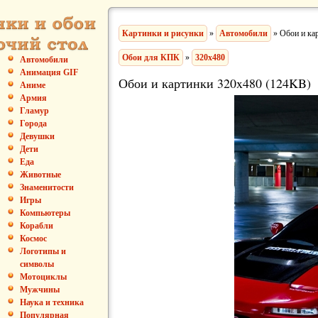
Картинки и рисунки
»
Автомобили
» Обои и ка
Обои для КПК
»
320x480
Автомобили
Анимация GIF
Обои и картинки 320x480 (124KB)
Аниме
Армия
Гламур
Города
Девушки
Дети
Еда
Животные
Знаменитости
Игры
Компьютеры
Корабли
Космос
Логотипы и
символы
Мотоциклы
Мужчины
Наука и техника
Популярная