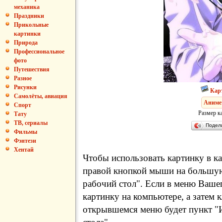
механика
Праздники
Прикольные
картинки
Природа
Профессиональное
фото
Путешествия
Разное
Рисунки
Кар
Самолёты, авиация
Аниме
Спорт
Размер к
Тату
ТВ, сериалы
Подел
Фильмы
Фэнтези
Хентай
Чтобы использовать картинку в ка
правой кнопкой мыши на большую
рабочий стол". Если в меню Вашег
картинку на компьютере, а затем 
открывшемся меню будет пункт "И