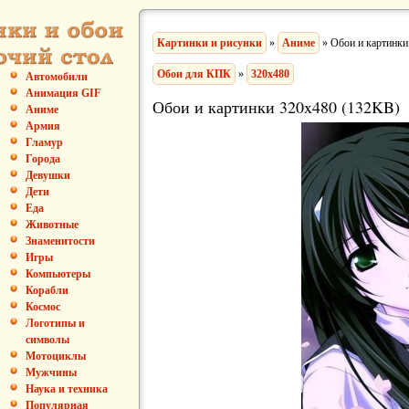
Картинки и рисунки
»
Аниме
» Обои и картинки
Обои для КПК
»
320x480
Автомобили
Анимация GIF
Обои и картинки 320x480 (132KB)
Аниме
Армия
Гламур
Города
Девушки
Дети
Еда
Животные
Знаменитости
Игры
Компьютеры
Корабли
Космос
Логотипы и
символы
Мотоциклы
Мужчины
Наука и техника
Популярная