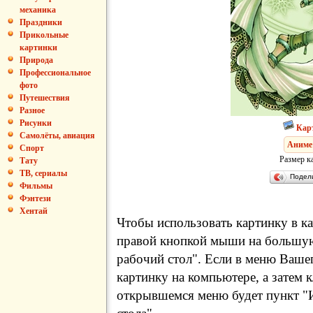
механика
Праздники
Прикольные
картинки
Природа
Профессиональное
фото
Путешествия
Разное
Рисунки
Кар
Самолёты, авиация
Аниме
Спорт
Размер к
Тату
ТВ, сериалы
Подел
Фильмы
Фэнтези
Хентай
Чтобы использовать картинку в ка
правой кнопкой мыши на большую
рабочий стол". Если в меню Вашег
картинку на компьютере, а затем 
открывшемся меню будет пункт "И