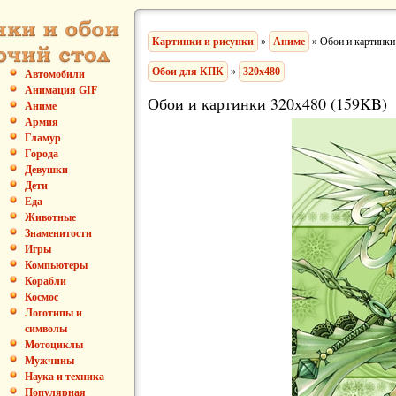
Картинки и рисунки
»
Аниме
» Обои и картинки
Обои для КПК
»
320x480
Автомобили
Анимация GIF
Обои и картинки 320x480 (159KB)
Аниме
Армия
Гламур
Города
Девушки
Дети
Еда
Животные
Знаменитости
Игры
Компьютеры
Корабли
Космос
Логотипы и
символы
Мотоциклы
Мужчины
Наука и техника
Популярная