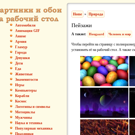
Home
»
Природа
Пейзажи
Автомобили
Анимация GIF
А также:
Hougaard
Человек и мир
Аниме
Армия
Чтобы перейти на страницу с полноразмер
Гламур
установить её на рабочий стол. А также с
Города
Девушки
Дети
Еда
Животные
Знаменитости
Игры
Компьютеры
Корабли
Космос
Логотипы и символы
Мотоциклы
Мужчины
Наука и техника
Популярная механика
Праздники