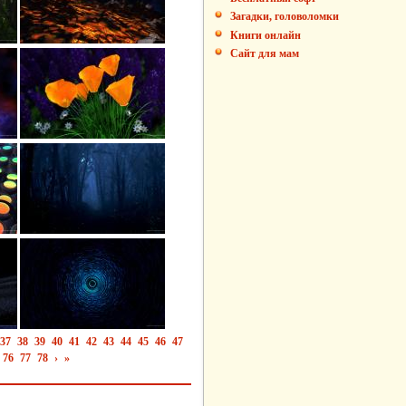
Загадки, головоломки
Книги онлайн
Сайт для мам
37
38
39
40
41
42
43
44
45
46
47
76
77
78
›
»