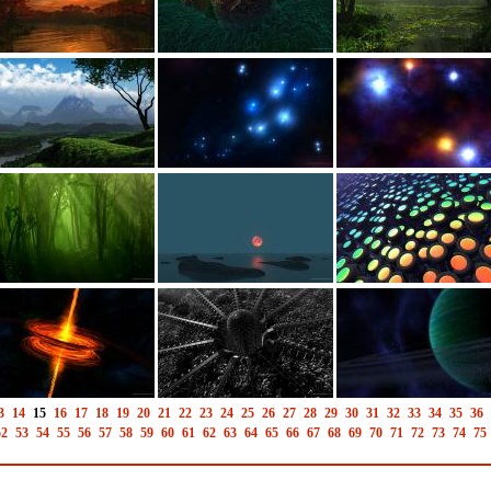
3
14
15
16
17
18
19
20
21
22
23
24
25
26
27
28
29
30
31
32
33
34
35
36
52
53
54
55
56
57
58
59
60
61
62
63
64
65
66
67
68
69
70
71
72
73
74
75