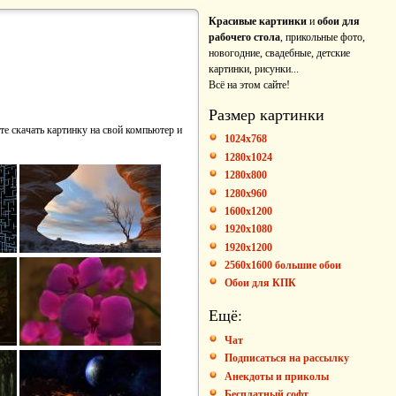
Красивые картинки
и
обои для
рабочего стола
, прикольные фото,
новогодние, свадебные, детские
картинки, рисунки...
Всё на этом сайте!
Размер картинки
те скачать картинку на свой компьютер и
1024x768
1280x1024
1280x800
1280x960
1600x1200
1920x1080
1920x1200
2560x1600 большие обои
Обои для КПК
Ещё:
Чат
Подписаться на рассылку
Анекдоты и приколы
Бесплатный софт