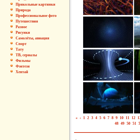
Прикольные картинки
Природа
Профессиональное фото
Путешествия
Разное
Рисунки
Самолёты, авиация
Спорт
Тату
ТВ, сериалы
Фильмы
Фэнтези
Хентай
«
‹
1
2
3
4
5
6
7
8
9
10
11
12
1
48
49
50
51