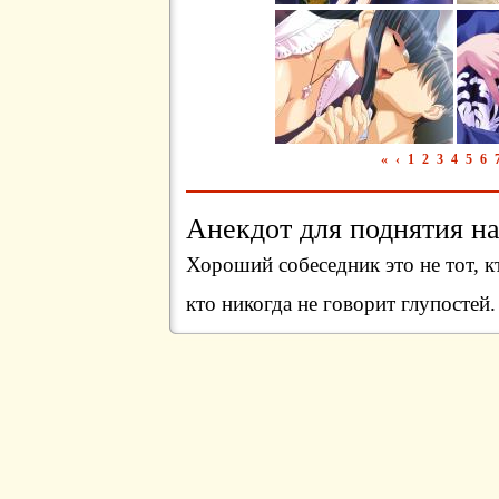
«
‹
1
2
3
4
5
6
Анекдот для поднятия на
Хороший собеседник это не тот, кт
кто никогда не говорит глупостей