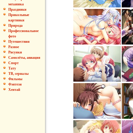
механика
Праздники
Прикольные
картинки
Природа
Профессиональное
фото
Путешествия
Разное
Рисунки
Самолёты, авиация
Спорт
Тату
ТВ, сериалы
Фильмы
Фэнтези
Хентай