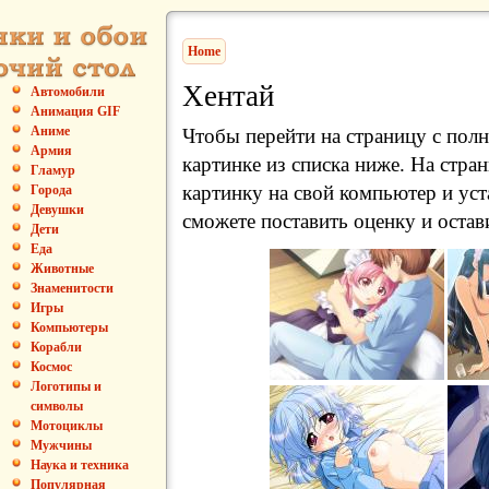
Home
Хентай
Автомобили
Анимация GIF
Аниме
Чтобы перейти на страницу с пол
Армия
картинке из списка ниже. На стра
Гламур
картинку на свой компьютер и уст
Города
Девушки
сможете поставить оценку и остав
Дети
Еда
Животные
Знаменитости
Игры
Компьютеры
Корабли
Космос
Логотипы и
символы
Мотоциклы
Мужчины
Наука и техника
Популярная