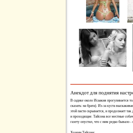
Анекдот для поднятия настр
В садике около Исаакия прогуливается то
сказать: на брата). Из-за куста выскакив
этой пасти скрывается, и продолжает так 
и проходящие. Тайсона все местные собач
газету опустил, что с ним редко бывало 
Хозяин Тайсона: