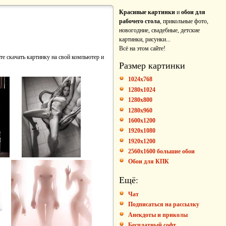
Красивые картинки
и
обои для
рабочего стола
, прикольные фото,
новогодние, свадебные, детские
картинки, рисунки...
Всё на этом сайте!
те скачать картинку на свой компьютер и
Размер картинки
1024x768
1280x1024
1280x800
1280x960
1600x1200
1920x1080
1920x1200
2560x1600 большие обои
Обои для КПК
Ещё:
Чат
Подписаться на рассылку
Анекдоты и приколы
Бесплатный софт