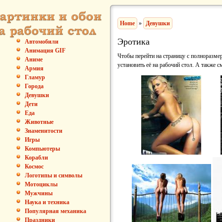
Home
»
Девушки
Эротика
Автомобили
Анимация GIF
Чтобы перейти на страницу с полноразмер
Аниме
установить её на рабочий стол. А также с
Армия
Гламур
Города
Девушки
Дети
Еда
Животные
Знаменитости
Игры
Компьютеры
Корабли
Космос
Логотипы и символы
Мотоциклы
Мужчины
Наука и техника
Популярная механика
Праздники