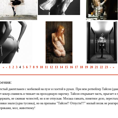
«
‹
1
2
3
4
5
6
7
8
9
10
11
12
13
14
15
16
17
18
19
20
21
22
23
›
»
оения:
лстый джентльмен с мобилкой на пузе и газетой в руках. При нем ротвейлер Тайсон (да
ает кокер-спаниель и тявкает на проходящую парочку. Тайсон открывает пасть, прыгает и х
держать, не сжимая челюстей, но и не отпуская. Моська гавкать, понятное дело, перестала
ники знали (одна тусовка), но на призывы "Тайсон!! Отпусти!!!" милый песик не реагир
- прикажи, мол, животному!