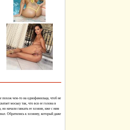
же похож чем-то на однофамильца, чтоб не
ватает моську так, что вся ее голова в
, но начали гавкать ее хозяин, иже с ним
овал. Обратились к хозяину, который даже