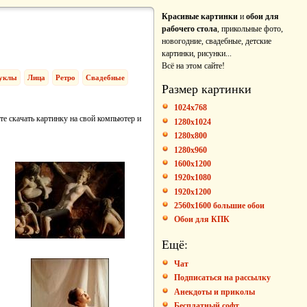
Красивые картинки
и
обои для
рабочего стола
, прикольные фото,
новогодние, свадебные, детские
картинки, рисунки...
Всё на этом сайте!
уклы
Лица
Ретро
Свадебные
Размер картинки
1024x768
те скачать картинку на свой компьютер и
1280x1024
1280x800
1280x960
1600x1200
1920x1080
1920x1200
2560x1600 большие обои
Обои для КПК
Ещё:
Чат
Подписаться на рассылку
Анекдоты и приколы
Бесплатный софт