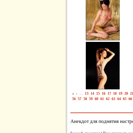
«
‹
…
13
14
15
16
17
18
19
20
2
56
57
58
59
60
61
62
63
64
65
66
Анекдот для поднятия настр