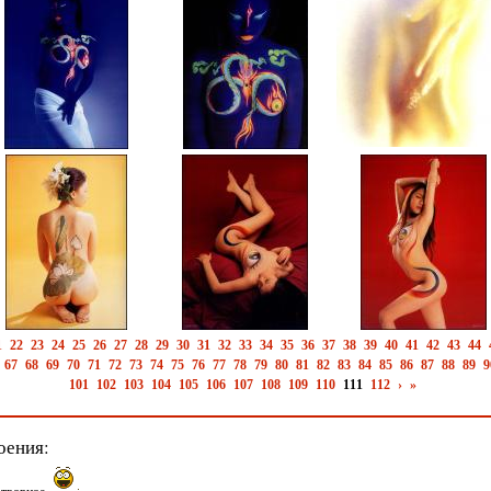
1
22
23
24
25
26
27
28
29
30
31
32
33
34
35
36
37
38
39
40
41
42
43
44
67
68
69
70
71
72
73
74
75
76
77
78
79
80
81
82
83
84
85
86
87
88
89
9
101
102
103
104
105
106
107
108
109
110
111
112
›
»
оения: