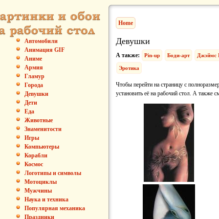
Home
Девушки
Автомобили
Анимация GIF
А также:
Pin-up
Боди-арт
Джэймс 
Аниме
Армия
Эротика
Гламур
Чтобы перейти на страницу с полноразмер
Города
установить её на рабочий стол. А также с
Девушки
Дети
Еда
Животные
Знаменитости
Игры
Компьютеры
Корабли
Космос
Логотипы и символы
Мотоциклы
Мужчины
Наука и техника
Популярная механика
Праздники