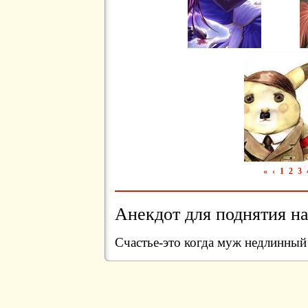
«
‹
1
2
3
Анекдот для поднятия на
Счастье-это когда муж недлинный