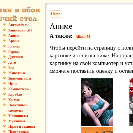
Home
Аниме
Автомобили
Анимация GIF
А также:
Аниме
Alien1452
Армия
Гламур
Чтобы перейти на страницу с пол
Города
картинке из списка ниже. На стра
Девушки
картинку на свой компьютер и уст
Дети
Еда
сможете поставить оценку и остав
Животные
Знаменитости
Игры
Компьютеры
Корабли
Космос
Логотипы и
символы
Мотоциклы
Мужчины
Наука и техника
Популярная