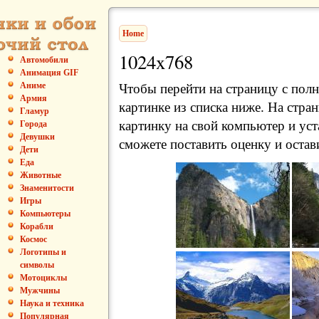
Home
1024x768
Автомобили
Анимация GIF
Аниме
Чтобы перейти на страницу с пол
Армия
картинке из списка ниже. На стра
Гламур
картинку на свой компьютер и уст
Города
Девушки
сможете поставить оценку и остав
Дети
Еда
Животные
Знаменитости
Игры
Компьютеры
Корабли
Космос
Логотипы и
символы
Мотоциклы
Мужчины
Наука и техника
Популярная