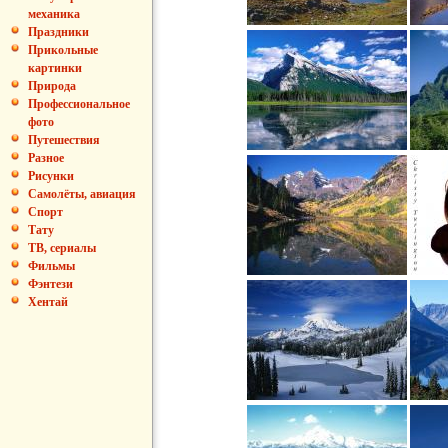
механика
Праздники
Прикольные
картинки
Природа
Профессиональное
фото
Путешествия
Разное
Рисунки
Самолёты, авиация
Спорт
Тату
ТВ, сериалы
Фильмы
Фэнтези
Хентай